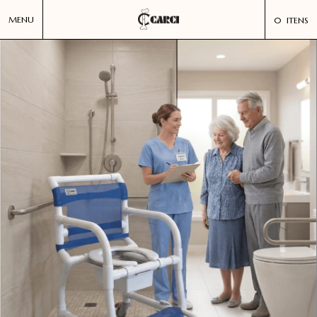
MENU
0
ITENS