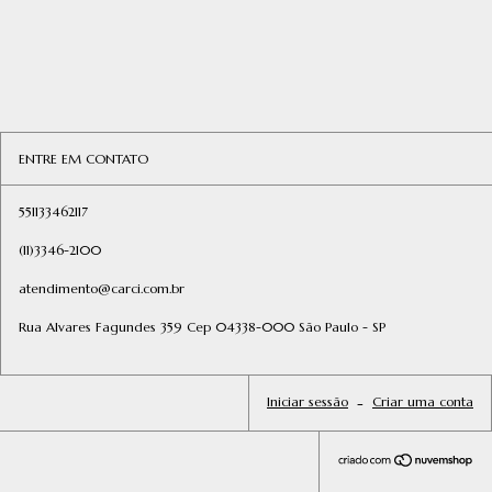
ENTRE EM CONTATO
551133462117
(11)3346-2100
atendimento@carci.com.br
Rua Alvares Fagundes 359 Cep 04338-000 São Paulo - SP
Iniciar sessão
-
Criar uma conta