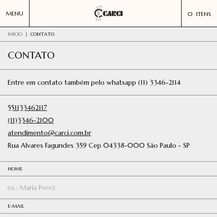
MENU
0
ITENS
INÍCIO
|
CONTATO
CONTATO
Entre em contato também pelo whatsapp (11) 3346-2114
551133462117
(11)3346-2100
atendimento@carci.com.br
Rua Alvares Fagundes 359 Cep 04338-000 São Paulo - SP
NOME
E-MAIL