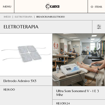
MENU
0
ITENS
INÍCIO
|
ELETROTERAPIA
|
BREADCRUMBS.ELETRODO
ELETROTERAPIA
Eletrodo Adesivo 5X5
R$38,00
Ultra Som Sonomed V - 1 E 3
Mhz
R$3.019,24